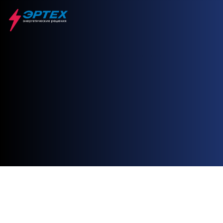
Главная
Энтророс
TT100-01
TT100-01
ЭНТРОРОС