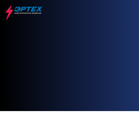
Главная
MWM GmbH
TCG 3016V16
TCG 3016V16
MWM GMBH