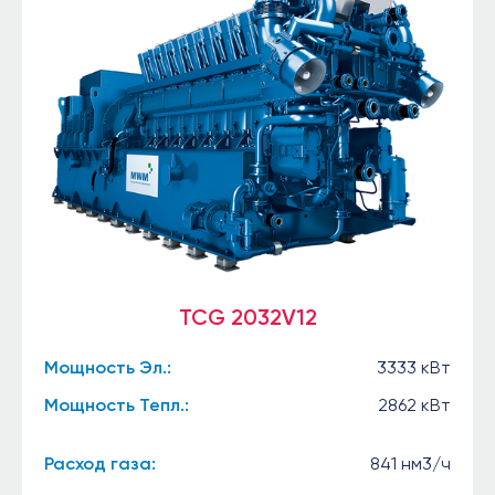
TCG 2032V12
Мощность Эл.:
3333 кВт
Мощность Тепл.:
2862 кВт
Расход газа:
841 нм3/ч