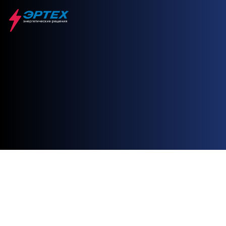
Главная
Паровые котлы
LAVART SV
LAVART SV