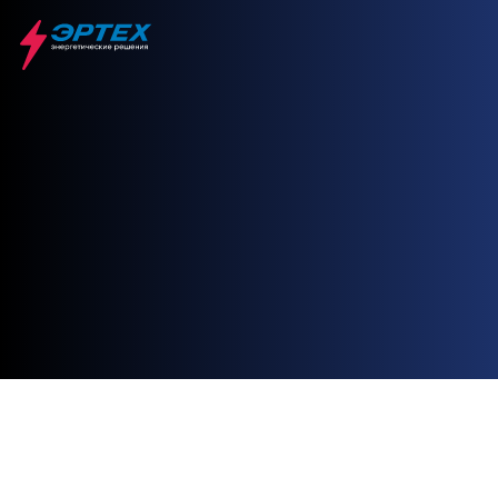
Главная
Лаварт
LAVART Master
LAVART MASTER
ЛАВАРТ